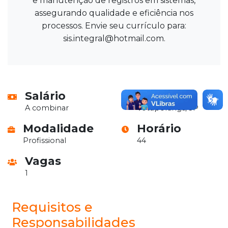
e manutenção de registros em sistemas,
assegurando qualidade e eficiência nos
processos. Envie seu currículo para:
sis.integral@hotmail.com.
Salário
Local
A combinar
Votuporanga/SP
Modalidade
Horário
Profissional
44
Vagas
1
Requisitos e
Responsabilidades