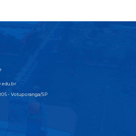
e
.edu.br
3-005 - Votuporanga/SP