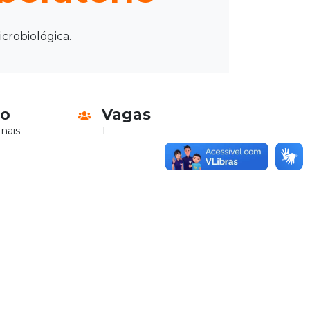
crobiológica.
io
Vagas
nais
1